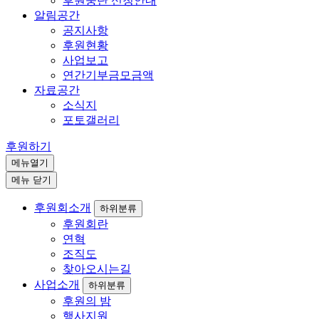
후원중단 신청안내
알림공간
공지사항
후원현황
사업보고
연간기부금모금액
자료공간
소식지
포토갤러리
후원하기
메뉴열기
메뉴 닫기
후원회소개
하위분류
후원회란
연혁
조직도
찾아오시는길
사업소개
하위분류
후원의 밤
행사지원