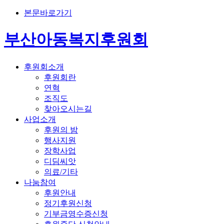
본문바로가기
부산아동복지후원회
후원회소개
후원회란
연혁
조직도
찾아오시는길
사업소개
후원의 밤
행사지원
장학사업
디딤씨앗
의료/기타
나눔참여
후원안내
정기후원신청
기부금영수증신청