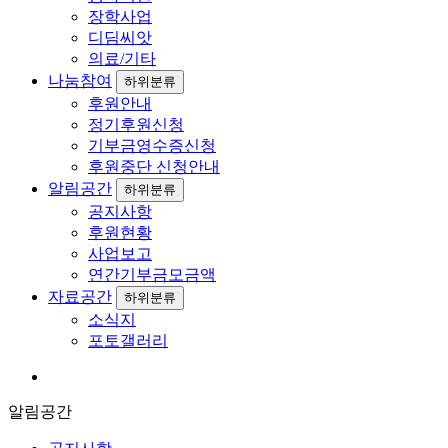
장학사업
디딤씨앗
의료/기타
나눔참여
하위분류
후원안내
정기후원신청
기부금영수증신청
후원중단 신청안내
알림공간
하위분류
공지사항
후원현황
사업보고
연간기부금모금액
자료공간
하위분류
소식지
포토갤러리
알림공간