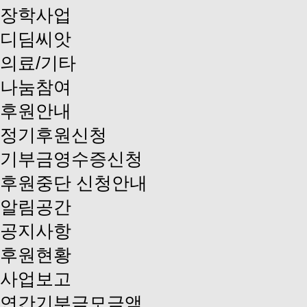
장학사업
디딤씨앗
의료/기타
나눔참여
후원안내
정기후원신청
기부금영수증신청
후원중단 신청안내
알림공간
공지사항
후원현황
사업보고
연간기부금모금액